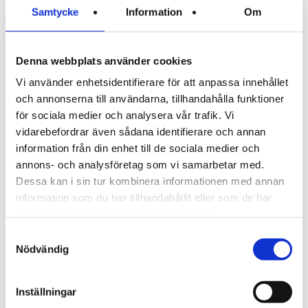
Sundbyberg, Danderyd och fler områden. Oavsett
Samtycke
Information
Om
var du bor får du snabb, säker och professionell
elservice direkt i hemmet.
Denna webbplats använder cookies
Vi använder enhetsidentifierare för att anpassa innehållet
och annonserna till användarna, tillhandahålla funktioner
för sociala medier och analysera vår trafik. Vi
vidarebefordrar även sådana identifierare och annan
information från din enhet till de sociala medier och
annons- och analysföretag som vi samarbetar med.
Dessa kan i sin tur kombinera informationen med annan
information som du har tillhandahållit eller som de har
samlat in när du har använt deras tjänster.
Få hjälp med elen
Samtyckesval
Kontakta oss redan idag så hjälper vi dig snabbt.
Nödvändig
Vi erbjuder både akuttider och förbokade besök.
Inställningar
Ditt namn