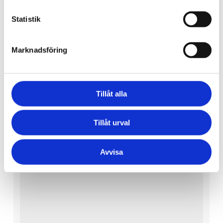
Statistik
Din e-post
Marknadsföring
Tillåt alla
Telefon
Tillåt urval
Ditt meddelande (valfritt)
Avvisa