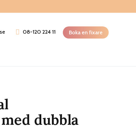
se
08-120 224 11
Boka en fixare
al
 med dubbla