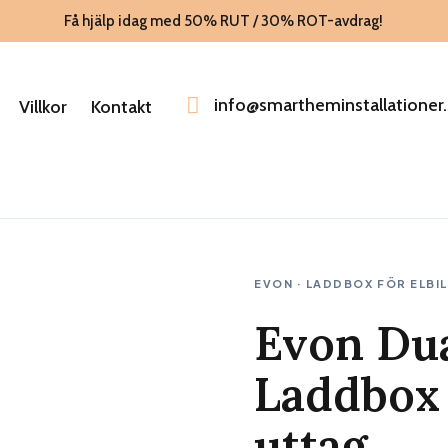
Få hjälp idag med 50% RUT / 30% ROT-avdrag!
info@smartheminstallationer.
Villkor
Kontakt
EVON · LADDBOX FÖR ELBIL
Evon Du
Laddbox
uttag