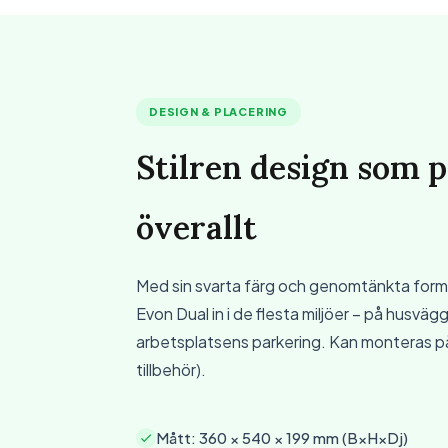
DESIGN & PLACERING
Stilren design som p
överallt
Med sin svarta färg och genomtänkta form 
Evon Dual in i de flesta miljöer – på husvägg
arbetsplatsens parkering. Kan monteras på 
tillbehör).
Mått: 360 × 540 × 199 mm (B×H×Dj)