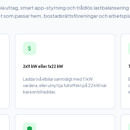
a uttag, smart app-styrning och trådlös lastbalansering –
t som passar hem, bostadsrättsföreningar och arbetspla
2x11 kW eller 1x22 kW
Ladda två elbilar samtidigt med 11 kW
vardera, eller utnyttja full effekt på 22 kW när
bara en bil laddas.