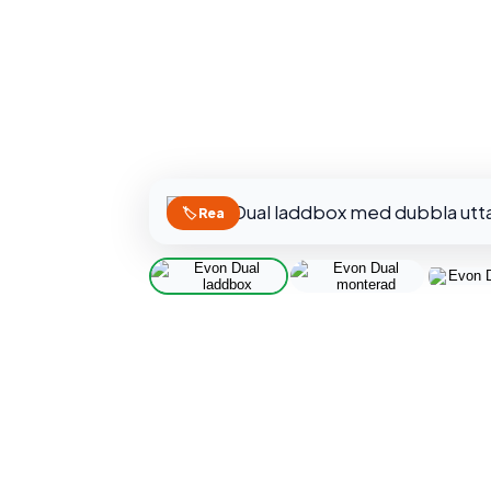
🏷️ Rea