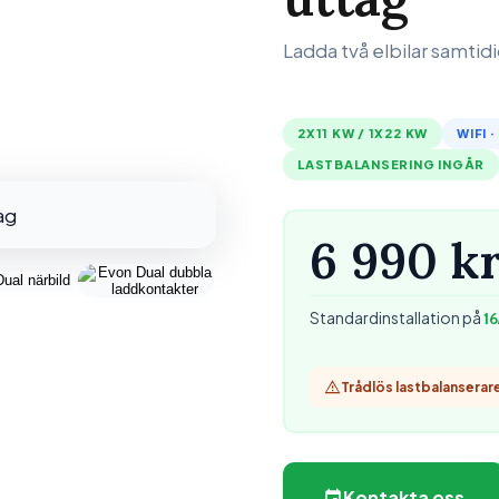
Ladda två elbilar samtidig
2X11 KW / 1X22 KW
WIFI 
LASTBALANSERING INGÅR
6 990 k
Standardinstallation på
16
Trådlös lastbalanserare 
Kontakta oss