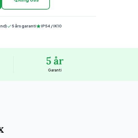
and)
5 års garanti
IP54 / IK10
5 år
Garanti
x