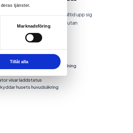
deras tjänster.
Bluetooth kopplar Evon Dual alltid upp sig
argo-appen ger dig full kontroll utan
Marknadsföring
g varifrån du vill
rekt i appen
Tillåt alla
 (4 st ingår), app eller direktladdning
mart integration
tor visar laddstatus
 skyddar husets huvudsäkring