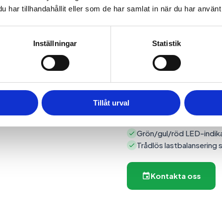
har tillhandahållit eller som de har samlat in när du har använt 
Med inbyggd WiFi, 4G och 
– oavsett var du bor. Evch
Inställningar
Statistik
krångliga installationer.
Starta och stoppa laddnin
Följ energiförbrukning di
Tillåt urval
Välj startläge: RFID-tagg
OCPP1.6-protokoll för s
Grön/gul/röd LED-indika
Trådlös lastbalansering
Kontakta oss