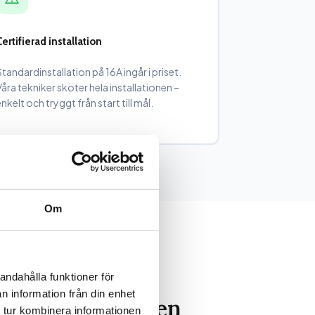
Certifierad installation
Standardinstallation på 16A ingår i priset.
Våra tekniker sköter hela installationen –
enkelt och tryggt från start till mål.
Om
andahålla funktioner för
n information från din enhet
ngen från mobilen
 tur kombinera informationen