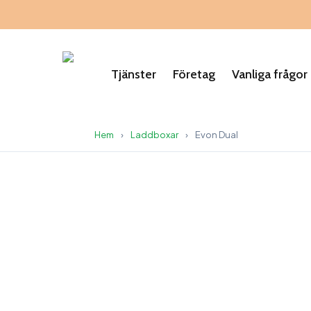
Skip
to
main
content
Tjänster
Företag
Vanliga frågor
Hem
›
Laddboxar
›
Evon Dual