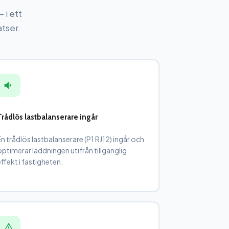
 i ett
tser.
Trådlös lastbalanserare ingår
En trådlös lastbalanserare (P1 RJ12) ingår och
optimerar laddningen utifrån tillgänglig
effekt i fastigheten.