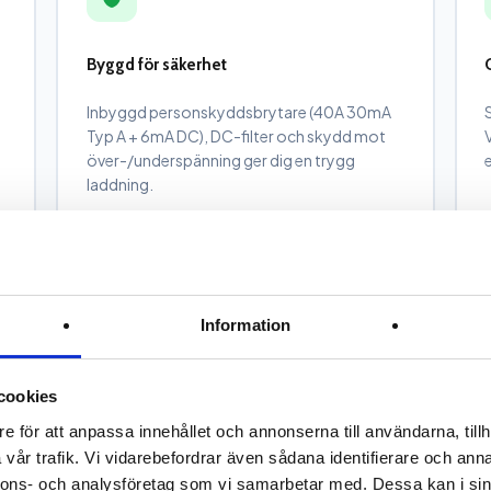
Byggd för säkerhet
Inbyggd personskyddsbrytare (40A 30mA
Typ A + 6mA DC), DC-filter och skydd mot
över-/underspänning ger dig en trygg
laddning.
Information
cookies
EVCHARGO APP
e för att anpassa innehållet och annonserna till användarna, tillh
vår trafik. Vi vidarebefordrar även sådana identifierare och anna
Styr laddni
nnons- och analysföretag som vi samarbetar med. Dessa kan i sin