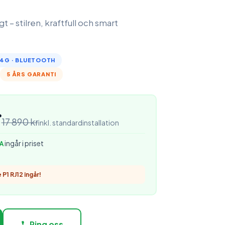
t – stilren, kraftfull och smart
· 4G · BLUETOOTH
5 ÅRS GARANTI
r
17 890 kr
inkl. standardinstallation
ingår i priset
A
P1 RJ12 ingår!
Ring oss