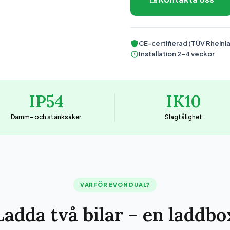
CE-certifierad (TÜV Rheinl
Installation 2–4 veckor
IP54
IK10
Damm- och stänksäker
Slagtålighet
VARFÖR EVON DUAL?
Ladda två bilar – en laddbo