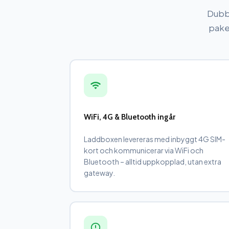
Dubbl
pake
WiFi, 4G & Bluetooth ingår
Laddboxen levereras med inbyggt 4G SIM-
kort och kommunicerar via WiFi och
Bluetooth – alltid uppkopplad, utan extra
gateway.